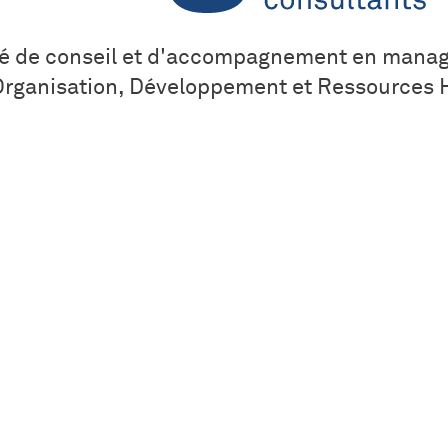
Algoé
ions de
té de conseil et d'accompagnement en mana
 Organisation, Développement et Ressources
services
ls
e