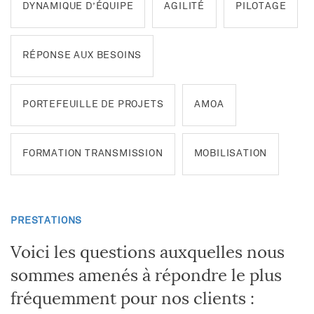
DYNAMIQUE D’ÉQUIPE
AGILITÉ
PILOTAGE
RÉPONSE AUX BESOINS
PORTEFEUILLE DE PROJETS
AMOA
SECTEURS ET FILIÈRES
UNE ENTREPRISE SINGULIÈRE
Transports et mobilités
NOUS REJOINDRE
FORMATION TRANSMISSION
MOBILISATION
Energie & Environnement
La communauté
Un parcours professionnel qualifiant
Collectivités & Développement territorial
Histoire
Ce qu’Algoé attend de vous
Santé
Données clés
PRESTATIONS
Ce que vous pouvez attendre d’Algoé
Immobilier et construction
Réseau européen
Voici les questions auxquelles nous
Nos offres
Entreprises industrielles et de services
Réseau d’écoles
sommes amenés à répondre le plus
Candidature spontanée
Banque assurance
Alumni
fréquemment pour nos clients :
Événements sportifs et culturels