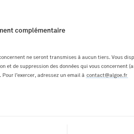
services
ement complémentaire
ls
concernent ne seront transmises à aucun tiers. Vous disp
ion et de suppression des données qui vous concernent (art
e
. Pour l’exercer, adressez un email à
contact@algoe.fr