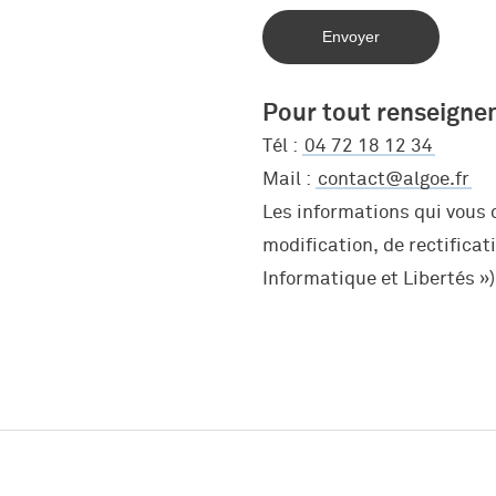
Travail
Immobilier et construction
Nos offres
Réseau d’écoles
Algoé Formation
Entreprises industrielles et de 
Candidature spontanée
Alumni
Pour tout renseign
Coaching
Banque assurance
Tél :
04 72 18 12 34
Mail :
contact@algoe.fr
Carrière
Événements sportifs et culture
Les informations qui vous 
modification, de rectificat
Algoé Executive / Stanton Chas
Informatique et Libertés »)