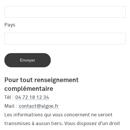
Ce que vous pouvez attendre d’Algoé
QVT, Santé au Travail et Conditions de Travail
Immobilier et construction
Réseau européen
Nos offres
Algoé Formation
Entreprises industrielles et de services
Réseau d’écoles
Candidature spontanée
Pays
Coaching
Banque assurance
Alumni
Carrière
Événements sportifs et culturels
Algoé Executive / Stanton Chase
Pour tout renseignement
complémentaire
Tél :
04 72 18 12 34
Mail :
contact@algoe.fr
Les informations qui vous concernent ne seront
transmises à aucun tiers. Vous disposez d’un droit