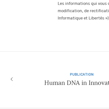
Coaching
Banque assurance
Les informations qui vous 
modification, de rectificat
Carrière
Événements sportifs et culture
Informatique et Libertés »)
Algoé Executive / Stanton Chas
PUBLICATION
Human DNA in Innova