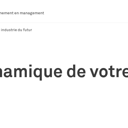
agnement en management
 industrie du futur
namique de votre