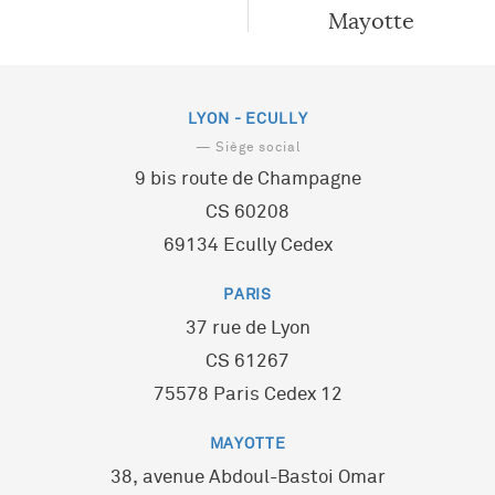
Un parcours professionnel qualifiant
Mayotte
Innovation
Collectivités & Développement territorial
Histoire
Ce qu’Algoé attend de vous
Ressources Humaines
Santé
Données clés
Ce que vous pouvez attendre d’Algoé
QVT, Santé au Travail et Conditions de Travail
Immobilier et construction
Réseau européen
LYON - ECULLY
Nos offres
Algoé Formation
Entreprises industrielles et de services
Réseau d’écoles
— Siège social
Candidature spontanée
9 bis route de Champagne
Coaching
Banque assurance
Alumni
CS 60208
Carrière
Événements sportifs et culturels
69134 Ecully Cedex
Algoé Executive / Stanton Chase
PARIS
37 rue de Lyon
CS 61267
75578 Paris Cedex 12
MAYOTTE
38, avenue Abdoul-Bastoi Omar