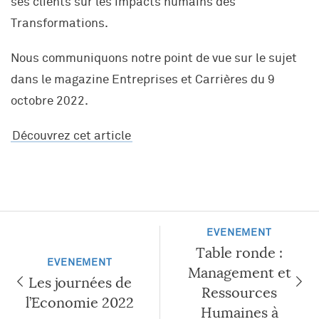
ses clients sur les impacts humains des
Transformations.
Nous communiquons notre point de vue sur le sujet
dans le magazine Entreprises et Carrières du 9
octobre 2022.
Découvrez cet article
EVENEMENT
SAVOIR-FAIRE ET EXPERTISES
Table ronde :
SECTEURS ET FILIÈRES
EVENEMENT
Management de projets et programmes
Management et
Les journées de
UNE ENTREPRISE SINGULIÈRE
Transformation(s) et performance(s)
Transports et mobilités
Ressources
NOUS REJOINDRE
l’Economie 2022
Humaines à
Stratégie, Marketing
Energie & Environnement
La communauté