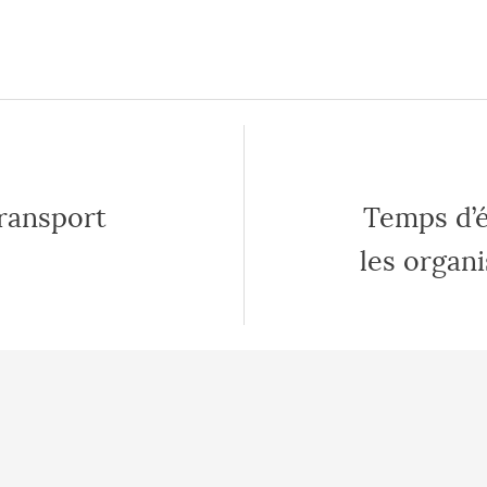
Algoé
ions de
services
ransport
Temps d’é
ls
les organi
e