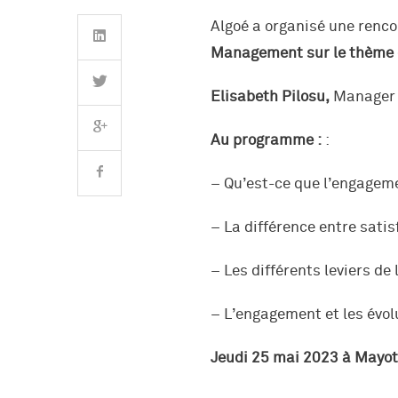
Algoé a organisé une renco
Management sur le thème 
Elisabeth Pilosu,
Manager S
SAVOIR-FAIRE ET EXPERTISES
Au programme :
:
Management de projets et pr
SECTEURS ET FILIÈRES
– Qu’est-ce que l’engagem
Transformation(s) et performan
Transports et mobilités
UNE ENTREPRISE SINGULIÈRE
– La différence entre sati
Stratégie, Marketing
Energie & Environnement
NOUS REJOINDRE
La communauté
– Les différents leviers de
Un parcours professionnel qual
Innovation
Collectivités & Développement
– L’engagement et les évol
Histoire
territorial
Ce qu’Algoé attend de vous
Jeudi 25 mai 2023 à Mayot
Ressources Humaines
Données clés