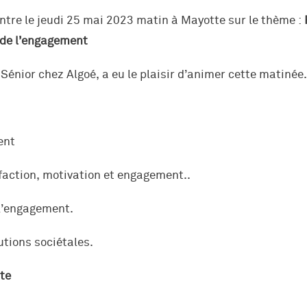
ntre le jeudi 25 mai 2023 matin à Mayotte sur le thème :
de l’engagement
énior chez Algoé, a eu le plaisir d’animer cette matinée.
ogrammes
ent
ce(s)
sfaction, motivation et engagement..
 l’engagement.
ifiant
utions sociétales.
te